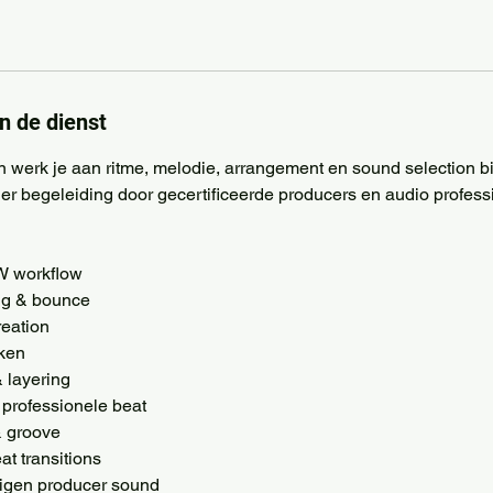
n de dienst
n werk je aan ritme, melodie, arrangement en sound selection
r begeleiding door gecertificeerde producers en audio profess
AW workflow
ng & bounce
reation
eken
 layering
 professionele beat
& groove
t transitions
eigen producer sound