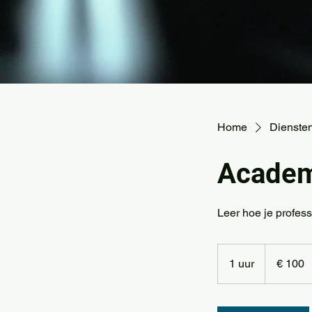
Home
Dienstenl
Academ
Leer hoe je profess
100
euro
1 uur
1
€ 100
u
u