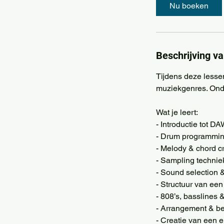
Nu boeken
Beschrijving va
Tijdens deze lesse
muziekgenres. Onde
Wat je leert:
- Introductie tot D
- Drum programmi
- Melody & chord c
- Sampling techni
- Sound selection &
- Structuur van een
- 808’s, basslines 
- Arrangement & bea
- Creatie van een 