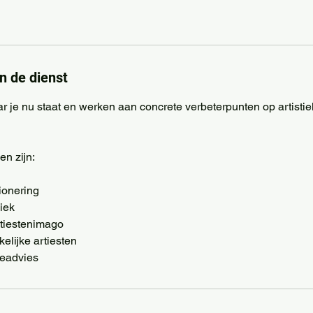
n de dienst
 je nu staat en werken aan concrete verbeterpunten op artistie
n zijn:
ionering
iek
rtiestenimago
kelijke artiesten
meadvies