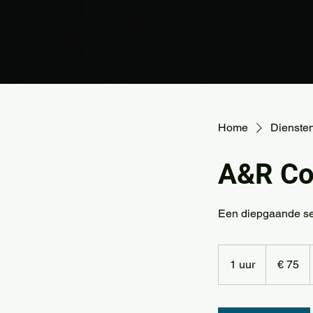
Home
Dienstenl
A&R Co
Een diepgaande ses
75
euro
1 uur
1
€ 75
u
u